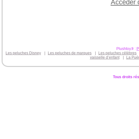
Accéder d
Plushtoy.fr :
P
Les peluches Disney
|
Les peluches de marques
|
Les peluches célèbres
vaisselle d’enfant
|
La Puér
Tous droits ré